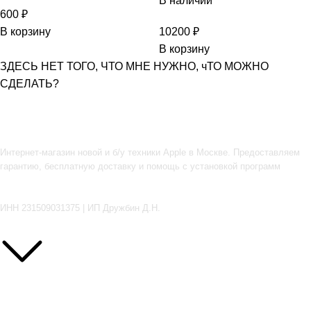
В наличии
600
₽
В корзину
10200
₽
В корзину
ЗДЕСЬ НЕТ ТОГО, ЧТО МНЕ НУЖНО, чТО МОЖНО
СДЕЛАТЬ?
Интернет-магазин новой и б/у техники Apple в Москве. Предоставляем
гарантию, бесплатную доставку и помощь с установкой программ
Подпишитесь
ИНН 231509031375 | ИП Дружбин Д.Н.
ЧТО МЫ ПРЕДЛАГАЕМ