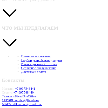
ИНН 231509031375 | ИП Дружбин Д.Н.
ЧТО МЫ ПРЕДЛАГАЕМ
Проверенная техника
Подбор устройств под задачи
Реализация вашей техники
Сервисное обслуживание
Доставка и оплата
Контакты
Магазин:
+74997548441
Сервис:
+74997548440
Телеграм FixedOneOffice
СЕРВИС service@fixed.one
МАГАЗИН market@fixed.one