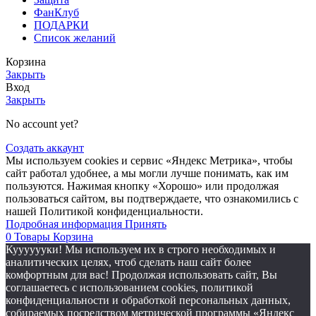
ФанКлуб
ПОДАРКИ
Список желаний
Корзина
Закрыть
Вход
Закрыть
No account yet?
Создать аккаунт
Мы используем cookies и сервис «Яндекс Метрика», чтобы
сайт работал удобнее, а мы могли лучше понимать, как им
пользуются. Нажимая кнопку «Хорошо» или продолжая
пользоваться сайтом, вы подтверждаете, что ознакомились с
нашей Политикой конфиденциальности.
Подробная
Подробная информация
Принять
информация
0
Товары
Корзина
Кууууууки! Мы используем их в строго необходимых и
аналитических целях, чтоб сделать наш сайт более
комфортным для вас! Продолжая использовать сайт, Вы
соглашаетесь с использованием cookies, политикой
конфиденциальности и обработкой персональных данных,
собираемых посредством метрической программы «Яндекс