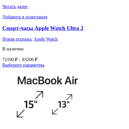
странице
товара.
Читать далее
Добавить в пожелания
Смарт-часы Apple Watch Ultra 2
Новая техника
,
Аpple Watch
В наличии
Диапазон
72100
₽
–
83200
₽
цен:
Этот
Выберите параметры
72100 ₽
товар
–
имеет
несколько
83200 ₽
вариаций.
Опции
можно
выбрать
на
странице
товара.