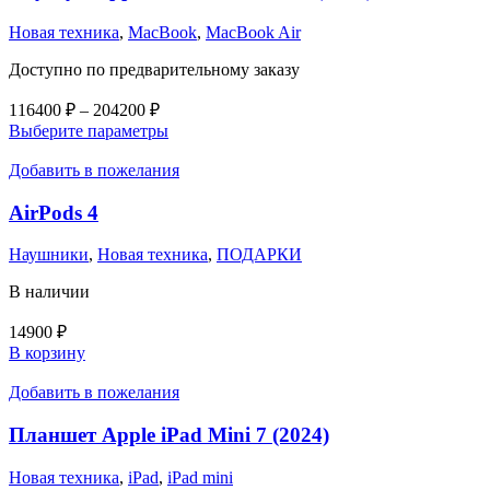
Новая техника
,
MacBook
,
MacBook Air
Доступно по предварительному заказу
Диапазон
116400
₽
–
204200
₽
цен:
Этот
Выберите параметры
116400 ₽
товар
–
имеет
Добавить в пожелания
несколько
204200 ₽
вариаций.
AirPods 4
Опции
можно
Наушники
,
Новая техника
,
ПОДАРКИ
выбрать
на
В наличии
странице
товара.
14900
₽
В корзину
Добавить в пожелания
Планшет Apple iPad Mini 7 (2024)
Новая техника
,
iPad
,
iPad mini