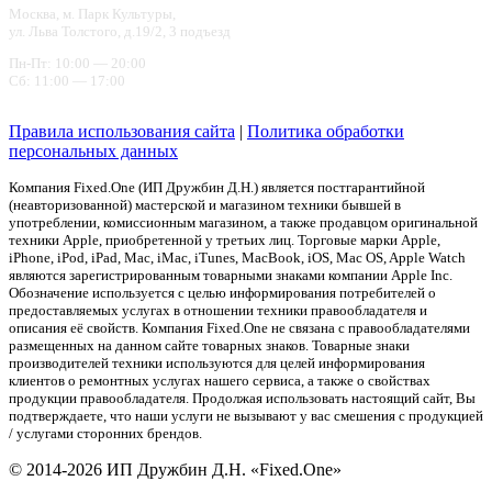
Москва, м. Парк Культуры,
ул. Льва Толстого, д.19/2, 3 подъезд
Пн-Пт: 10:00 — 20:00
Сб: 11:00 — 17:00
Правила использования сайта
|
Политика обработки
персональных данных
Компания Fixed.One (ИП Дружбин Д.Н.) является постгарантийной
(неавторизованной) мастерской и магазином техники бывшей в
употреблении, комиссионным магазином, а также продавцом оригинальной
техники Apple, приобретенной у третьих лиц. Торговые марки Apple,
iPhone, iPod, iPad, Mac, iMac, iTunes, MacBook, iOS, Mac OS, Apple Watch
являются зарегистрированным товарными знаками компании Apple Inc.
Обозначение используется с целью информирования потребителей о
предоставляемых услугах в отношении техники правообладателя и
описания её свойств. Компания Fixed.One не связана с правообладателями
размещенных на данном сайте товарных знаков. Товарные знаки
производителей техники используются для целей информирования
клиентов о ремонтных услугах нашего сервиса, а также о свойствах
продукции правообладателя. Продолжая использовать настоящий сайт, Вы
подтверждаете, что наши услуги не вызывают у вас смешения с продукцией
/ услугами сторонних брендов.
© 2014-2026 ИП Дружбин Д.Н. «Fixed.One»