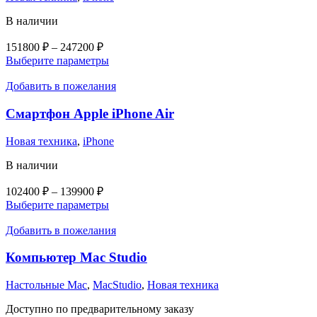
В наличии
Диапазон
151800
₽
–
247200
₽
цен:
Этот
Выберите параметры
151800 ₽
товар
–
имеет
Добавить в пожелания
несколько
247200 ₽
вариаций.
Смартфон Apple iPhone Air
Опции
можно
Новая техника
,
iPhone
выбрать
на
В наличии
странице
товара.
Диапазон
102400
₽
–
139900
₽
цен:
Этот
Выберите параметры
102400 ₽
товар
–
имеет
Добавить в пожелания
несколько
139900 ₽
вариаций.
Компьютер Mac Studio
Опции
можно
Настольные Mac
,
MacStudio
,
Новая техника
выбрать
на
Доступно по предварительному заказу