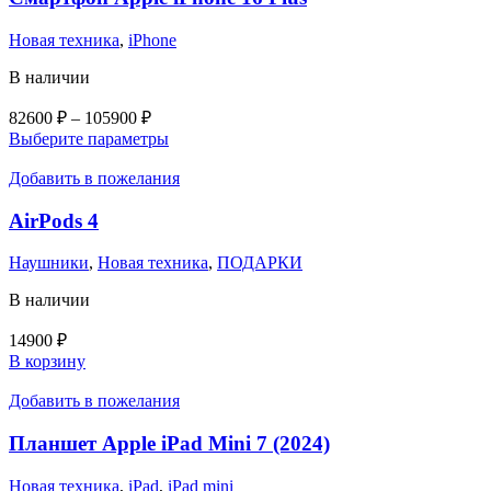
Опции
можно
Новая техника
,
iPhone
выбрать
на
В наличии
странице
товара.
Диапазон
82600
₽
–
105900
₽
цен:
Этот
Выберите параметры
82600 ₽
товар
–
имеет
Добавить в пожелания
несколько
105900 ₽
вариаций.
AirPods 4
Опции
можно
Наушники
,
Новая техника
,
ПОДАРКИ
выбрать
на
В наличии
странице
товара.
14900
₽
В корзину
Добавить в пожелания
Планшет Apple iPad Mini 7 (2024)
Новая техника
,
iPad
,
iPad mini