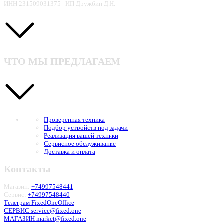
ИНН 231509031375 | ИП Дружбин Д.Н.
ЧТО МЫ ПРЕДЛАГАЕМ
Проверенная техника
Подбор устройств под задачи
Реализация вашей техники
Сервисное обслуживание
Доставка и оплата
Контакты
Магазин:
+74997548441
Сервис:
+74997548440
Телеграм FixedOneOffice
СЕРВИС service@fixed.one
МАГАЗИН market@fixed.one