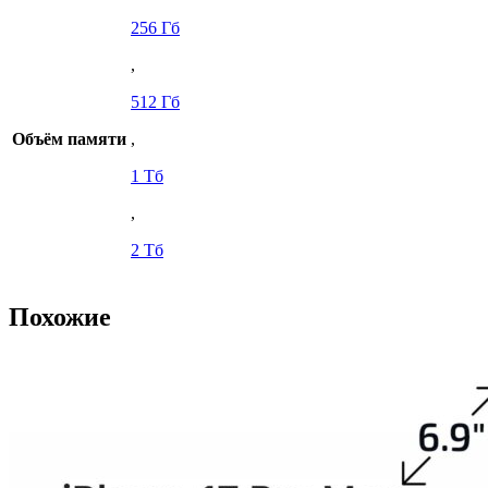
256 Гб
,
512 Гб
Объём памяти
,
1 Тб
,
2 Тб
Похожие