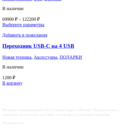
В наличии
Диапазон
69900
₽
–
122200
₽
цен:
Этот
Выберите параметры
69900 ₽
товар
–
имеет
Добавить в пожелания
несколько
122200 ₽
вариаций.
Переходник USB-C на 4 USB
Опции
можно
Новая техника
,
Аксессуары
,
ПОДАРКИ
выбрать
на
В наличии
странице
товара.
1200
₽
В корзину
Интернет-магазин новой и б/у техники Apple в Москве. Предоставляем
гарантию, бесплатную доставку и помощь с установкой программ
Подпишитесь