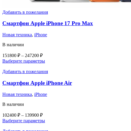
Добавить в пожелания
Смартфон Apple iPhone 17 Pro Max
Новая техника
,
iPhone
В наличии
Диапазон
151800
₽
–
247200
₽
цен:
Этот
Выберите параметры
151800 ₽
товар
–
имеет
Добавить в пожелания
несколько
247200 ₽
вариаций.
Смартфон Apple iPhone Air
Опции
можно
Новая техника
,
iPhone
выбрать
на
В наличии
странице
товара.
Диапазон
102400
₽
–
139900
₽
цен:
Этот
Выберите параметры
102400 ₽
товар
–
имеет