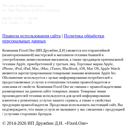
Москва, м. Парк Культуры,
ул. Льва Толстого, д.19/2, 3 подъезд
Пн-Пт: 10:00 — 20:00
Сб: 11:00 — 17:00
Правила использования сайта
|
Политика обработки
персональных данных
Компания Fixed.One (ИП Дружбин Д.Н.) является постгарантийной
(неавторизованной) мастерской и магазином техники бывшей в
употреблении, комиссионным магазином, а также продавцом оригинальной
техники Apple, приобретенной у третьих лиц. Торговые марки Apple,
iPhone, iPod, iPad, Mac, iMac, iTunes, MacBook, iOS, Mac OS, Apple Watch
являются зарегистрированным товарными знаками компании Apple Inc.
Обозначение используется с целью информирования потребителей о
предоставляемых услугах в отношении техники правообладателя и
описания её свойств. Компания Fixed.One не связана с правообладателями
размещенных на данном сайте товарных знаков. Товарные знаки
производителей техники используются для целей информирования
клиентов о ремонтных услугах нашего сервиса, а также о свойствах
продукции правообладателя. Продолжая использовать настоящий сайт, Вы
подтверждаете, что наши услуги не вызывают у вас смешения с продукцией
/ услугами сторонних брендов.
© 2014-2026 ИП Дружбин Д.Н. «Fixed.One»