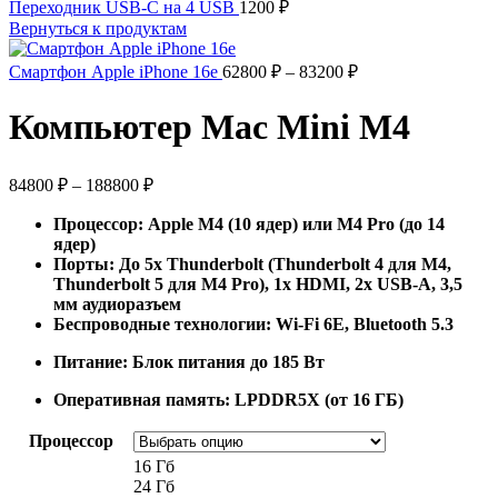
Переходник USB-C на 4 USB
1200
₽
Вернуться к продуктам
Диапазон
Смартфон Apple iPhone 16e
62800
₽
–
83200
₽
цен:
62800 ₽
Компьютер Mac Mini M4
–
83200 ₽
Диапазон
84800
₽
–
188800
₽
цен:
Процессор: Apple M4 (10 ядер) или M4 Pro (до 14
84800 ₽
ядер)
–
Порты: До 5x Thunderbolt (Thunderbolt 4 для M4,
188800 ₽
Thunderbolt 5 для M4 Pro), 1x HDMI, 2x USB-A, 3,5
мм аудиоразъем
Беспроводные технологии: Wi-Fi 6E, Bluetooth 5.3
Питание: Блок питания до 185 Вт
Оперативная память: LPDDR5X (от 16 ГБ)
Процессор
16 Гб
24 Гб