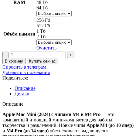
RAM
48 Гб
64 Гб
256 Гб
512 Гб
1 Тб
Объём памяти
2 Тб
Очистить
Количество
товара
В корзину
Купить сейчас
Компьютер
Спросить в телеграм
Mac
Добавить в пожелания
Mini
Поделиться:
M4
Описание
Детали
Описание
Apple Mac Mini (2024) с чипами M4 и M4 Pro
— это
компактный и мощный мини-компьютер для работы,
творчества и развлечений. Новые чипы
Apple M4 (до 10 ядер)
и
M4 Pro (до 14 ядер)
обеспечивают выдающуюся