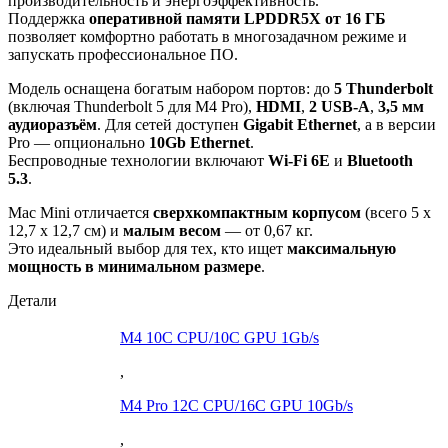
производительность и энергоэффективность.
Поддержка
оперативной памяти LPDDR5X от 16 ГБ
позволяет комфортно работать в многозадачном режиме и
запускать профессиональное ПО.
Модель оснащена богатым набором портов: до
5 Thunderbolt
(включая Thunderbolt 5 для M4 Pro),
HDMI
,
2 USB-A
,
3,5 мм
аудиоразъём
. Для сетей доступен
Gigabit Ethernet
, а в версии
Pro — опционально
10Gb Ethernet
.
Беспроводные технологии включают
Wi‑Fi 6E
и
Bluetooth
5.3
.
Mac Mini отличается
сверхкомпактным корпусом
(всего 5 х
12,7 х 12,7 см) и
малым весом
— от 0,67 кг.
Это идеальный выбор для тех, кто ищет
максимальную
мощность в минимальном размере
.
Детали
M4 10C CPU/10C GPU 1Gb/s
,
M4 Pro 12C CPU/16C GPU 10Gb/s
,