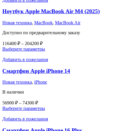
Добавить в пожелания
несколько
139900 ₽
вариаций.
Ноутбук Apple MacBook Air M4 (2025)
Опции
можно
Новая техника
,
MacBook
,
MacBook Air
выбрать
на
Доступно по предварительному заказу
странице
товара.
Диапазон
116400
₽
–
204200
₽
цен:
Этот
Выберите параметры
116400 ₽
товар
–
имеет
Добавить в пожелания
несколько
204200 ₽
вариаций.
Смартфон Apple iPhone 14
Опции
можно
Новая техника
,
iPhone
выбрать
на
В наличии
странице
товара.
Диапазон
56900
₽
–
74300
₽
цен:
Этот
Выберите параметры
56900 ₽
товар
–
имеет
Добавить в пожелания
несколько
74300 ₽
вариаций.
Смартфон Apple iPhone 16 Plus