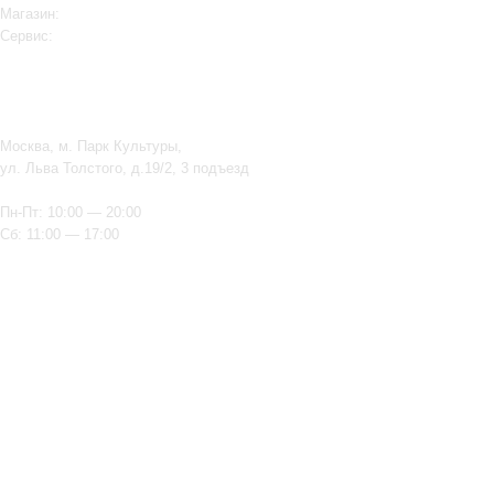
Магазин:
+74997548441
Сервис:
+74997548440
Телеграм FixedOneOffice
СЕРВИС service@fixed.one
МАГАЗИН market@fixed.one
Москва, м. Парк Культуры,
ул. Льва Толстого, д.19/2, 3 подъезд
Пн-Пт: 10:00 — 20:00
Сб: 11:00 — 17:00
Правила использования сайта
|
Политика обработки
персональных данных
Компания Fixed.One (ИП Дружбин Д.Н.) является постгарантийной
(неавторизованной) мастерской и магазином техники бывшей в
употреблении, комиссионным магазином, а также продавцом
оригинальной техники Apple, приобретенной у третьих лиц. Торговые
марки Apple, iPhone, iPod, iPad, Mac, iMac, iTunes, MacBook, iOS, Mac
OS, Apple Watch являются зарегистрированным товарными знаками
компании Apple Inc. Обозначение используется с целью