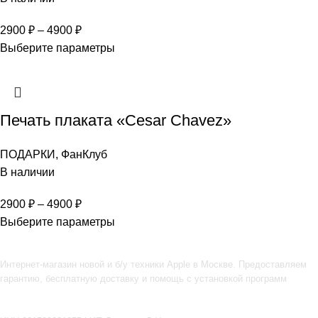
2900
₽
–
4900
₽
Выберите параметры
Печать плаката «Cesar Chavez»
ПОДАРКИ
,
ФанКлуб
В наличии
2900
₽
–
4900
₽
Выберите параметры
Интернет-магазин новой и б/у техники Apple в Москве. Предоставляем
гарантию, бесплатную доставку и помощь с установкой программ
Подпишитесь