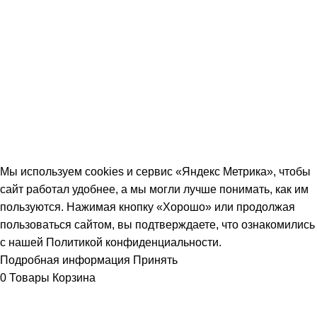
информирования потребителей о предоставляемых услугах в отношении
техники правообладателя и описания её свойств. Компания Fixed.One не
связана с правообладателями размещенных на данном сайте товарных
знаков. Товарные знаки производителей техники используются для
целей информирования клиентов о ремонтных услугах нашего сервиса,
а также о свойствах продукции правообладателя. Продолжая
использовать настоящий сайт, Вы подтверждаете, что наши услуги не
вызывают у вас смешения с продукцией / услугами сторонних брендов.
© 2014-2026 ИП Дружбин Д.Н. «Fixed.One»
Мы используем cookies и сервис «Яндекс Метрика», чтобы
сайт работал удобнее, а мы могли лучше понимать, как им
пользуются. Нажимая кнопку «Хорошо» или продолжая
пользоваться сайтом, вы подтверждаете, что ознакомились
с нашей Политикой конфиденциальности.
Подробная информация
Принять
0
Товары
Корзина