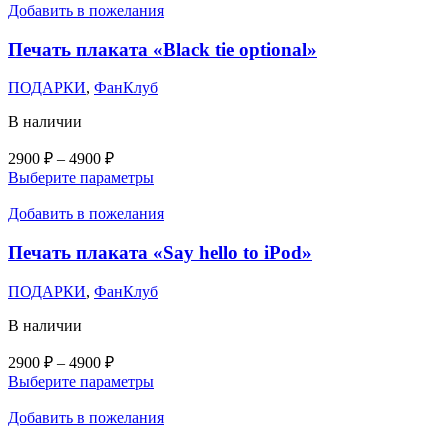
–
имеет
Добавить в пожелания
несколько
4900 ₽
вариаций.
Печать плаката «Black tie optional»
Опции
можно
ПОДАРКИ
,
ФанКлуб
выбрать
на
В наличии
странице
товара.
Диапазон
2900
₽
–
4900
₽
цен:
Этот
Выберите параметры
2900 ₽
товар
–
имеет
Добавить в пожелания
несколько
4900 ₽
вариаций.
Печать плаката «Say hello to iPod»
Опции
можно
ПОДАРКИ
,
ФанКлуб
выбрать
на
В наличии
странице
товара.
Диапазон
2900
₽
–
4900
₽
цен:
Этот
Выберите параметры
2900 ₽
товар
–
имеет
Добавить в пожелания
несколько
4900 ₽