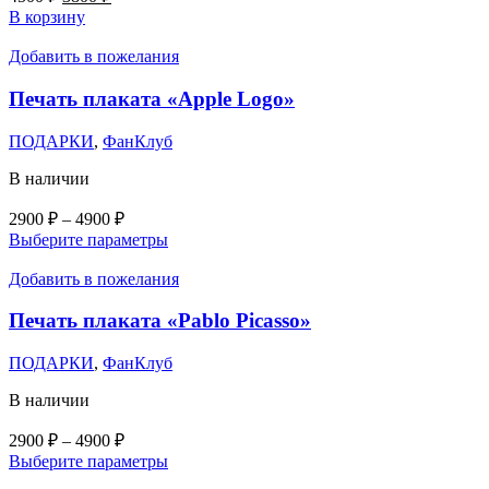
цена
цена:
В корзину
составляла
3800 ₽.
4500 ₽.
Добавить в пожелания
Печать плаката «Apple Logo»
ПОДАРКИ
,
ФанКлуб
В наличии
Диапазон
2900
₽
–
4900
₽
цен:
Этот
Выберите параметры
2900 ₽
товар
–
имеет
Добавить в пожелания
несколько
4900 ₽
вариаций.
Печать плаката «Pablo Picasso»
Опции
можно
ПОДАРКИ
,
ФанКлуб
выбрать
на
В наличии
странице
товара.
Диапазон
2900
₽
–
4900
₽
цен:
Этот
Выберите параметры
2900 ₽
товар