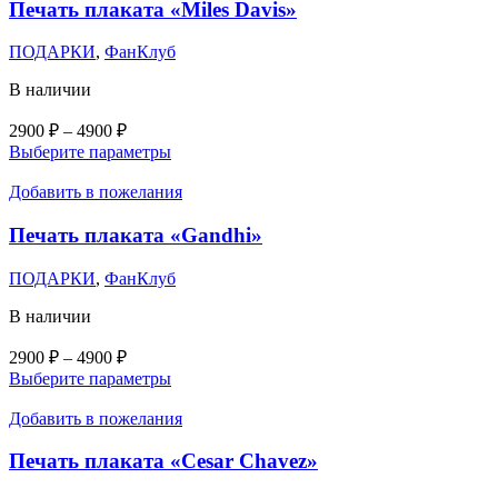
вариаций.
Печать плаката «Miles Davis»
Опции
можно
ПОДАРКИ
,
ФанКлуб
выбрать
на
В наличии
странице
товара.
Диапазон
2900
₽
–
4900
₽
цен:
Этот
Выберите параметры
2900 ₽
товар
–
имеет
Добавить в пожелания
несколько
4900 ₽
вариаций.
Печать плаката «Gandhi»
Опции
можно
ПОДАРКИ
,
ФанКлуб
выбрать
на
В наличии
странице
товара.
Диапазон
2900
₽
–
4900
₽
цен:
Этот
Выберите параметры
2900 ₽
товар
–
имеет
Добавить в пожелания
несколько
4900 ₽
вариаций.
Печать плаката «Cesar Chavez»
Опции
можно