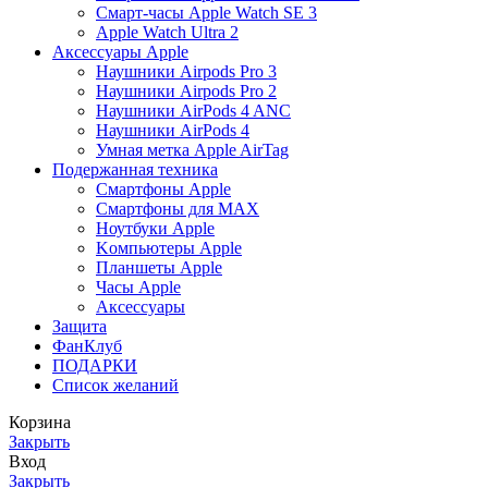
Смарт-часы Apple Watch SE 3
Apple Watch Ultra 2
Аксессуары Apple
Наушники Airpods Pro 3
Наушники Airpods Pro 2
Наушники AirPods 4 ANC
Наушники AirPods 4
Умная метка Apple AirTag
Подержанная техника
Cмартфоны Apple
Смартфоны для MAX
Hоутбуки Apple
Kомпьютеры Apple
Планшеты Apple
Часы Apple
Аксессуары
Защита
ФанКлуб
ПОДАРКИ
Список желаний
Корзина
Закрыть
Вход
Закрыть