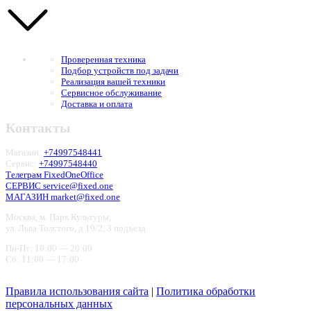
Проверенная техника
Подбор устройств под задачи
Реализация вашей техники
Сервисное обслуживание
Доставка и оплата
Контакты
Магазин:
+74997548441
Сервис:
+74997548440
Телеграм FixedOneOffice
СЕРВИС service@fixed.one
МАГАЗИН market@fixed.one
Москва, м. Парк Культуры,
ул. Льва Толстого, д.19/2, 3 подъезд
Пн-Пт: 10:00 — 20:00
Сб: 11:00 — 17:00
Правила использования сайта
|
Политика обработки
персональных данных