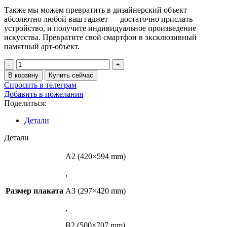
Также мы можем превратить в дизайнерский объект
абсолютно любой ваш гаджет — достаточно прислать
устройство, и получите индивидуальное произведение
искусства. Превратите свой смартфон в эксклюзивный
памятный арт-объект.
Количество
товара
В корзину
Купить сейчас
Фрейм-
Спросить в телеграм
арт
Добавить в пожелания
"iPhone
Поделиться:
Original"
Детали
Детали
A2 (420×594 mm)
,
Размер плаката
A3 (297×420 mm)
,
B2 (500×707 mm)